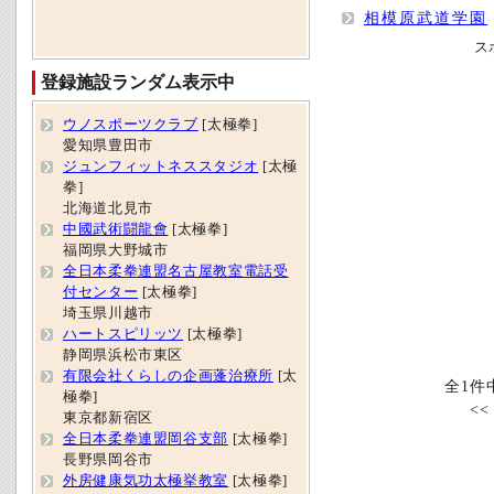
相模原武道学園
ス
登録施設ランダム表示中
ウノスポーツクラブ
[太極拳]
愛知県豊田市
ジュンフィットネススタジオ
[太極
拳]
北海道北見市
中國武術闘龍會
[太極拳]
福岡県大野城市
全日本柔拳連盟名古屋教室電話受
付センター
[太極拳]
埼玉県川越市
ハートスピリッツ
[太極拳]
静岡県浜松市東区
有限会社くらしの企画蓬治療所
[太
全1件
極拳]
<
東京都新宿区
全日本柔拳連盟岡谷支部
[太極拳]
長野県岡谷市
外房健康気功太極挙教室
[太極拳]