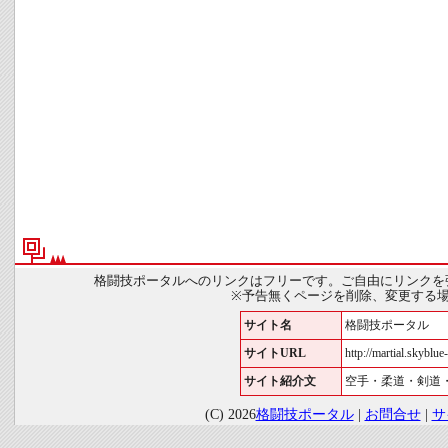
格闘技ポータルへのリンクはフリーです。ご自由にリンクを
※予告無くページを削除、変更する
サイト名
格闘技ポータル
サイトURL
http://martial.skyblue-
サイト紹介文
空手・柔道・剣道
(C) 2026
格闘技ポータル
|
お問合せ
|
サ