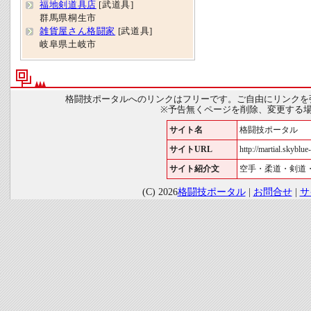
福地剣道具店
[武道具]
群馬県桐生市
雑貨屋さん格闘家
[武道具]
岐阜県土岐市
格闘技ポータルへのリンクはフリーです。ご自由にリンクを
※予告無くページを削除、変更する
サイト名
格闘技ポータル
サイトURL
http://martial.skyblue-
サイト紹介文
空手・柔道・剣道
(C) 2026
格闘技ポータル
|
お問合せ
|
サ