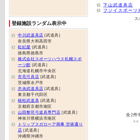
下山武道具店
フジイスポーツ
ス
登録施設ランダム表示中
中川武道具店
[武道具]
奈良県大和高田市
松紀屋
[武道具]
徳島県徳島市
株式会社スポーツハウス札幌スポ
ーツ館
[武道具]
北海道札幌市中央区
市毛弓具店
[武道具]
茨城県水戸市
忠央武道具店
[武道具]
東京都千代田区
植松武道具
[武道具]
京都府京都市南区
山田整司弓道具専門店
[武道具]
全2件
神奈川県横浜市南区
<
トリップスガローア商事 空港通り
店
[武道具]
沖縄県沖縄市