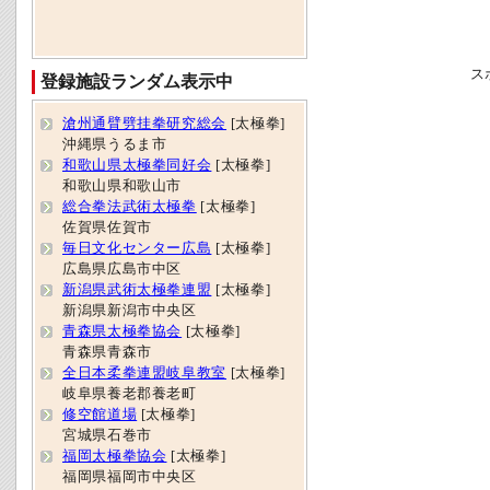
ス
登録施設ランダム表示中
滄州通臂劈挂拳研究総会
[太極拳]
沖縄県うるま市
和歌山県太極拳同好会
[太極拳]
和歌山県和歌山市
総合拳法武術太極拳
[太極拳]
佐賀県佐賀市
毎日文化センター広島
[太極拳]
広島県広島市中区
新潟県武術太極拳連盟
[太極拳]
新潟県新潟市中央区
青森県太極拳協会
[太極拳]
青森県青森市
全日本柔拳連盟岐阜教室
[太極拳]
岐阜県養老郡養老町
修空館道場
[太極拳]
宮城県石巻市
福岡太極拳協会
[太極拳]
福岡県福岡市中央区