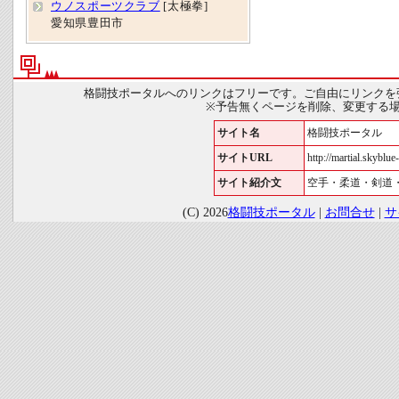
ウノスポーツクラブ
[太極拳]
愛知県豊田市
格闘技ポータルへのリンクはフリーです。ご自由にリンクを
※予告無くページを削除、変更する
サイト名
格闘技ポータル
サイトURL
http://martial.skyblue-
サイト紹介文
空手・柔道・剣道
(C) 2026
格闘技ポータル
|
お問合せ
|
サ