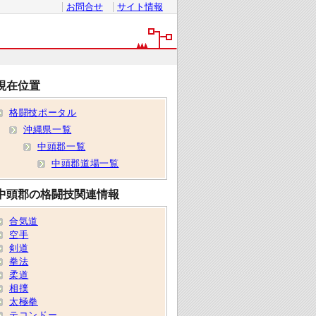
お問合せ
サイト情報
現在位置
格闘技ポータル
沖縄県一覧
中頭郡一覧
中頭郡道場一覧
中頭郡の格闘技関連情報
合気道
空手
剣道
拳法
柔道
相撲
太極拳
テコンドー