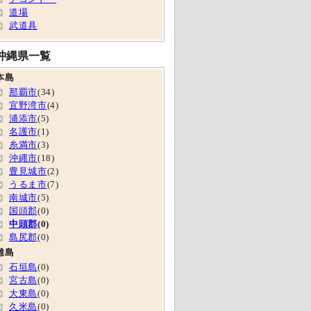
道場
武道具
沖縄県一覧
本島
那覇市
(34)
宜野湾市
(4)
浦添市
(5)
名護市
(1)
糸満市
(3)
沖縄市
(18)
豊見城市
(2)
うるま市
(7)
南城市
(5)
国頭郡
(0)
中頭郡
(0)
島尻郡
(0)
離島
石垣島
(0)
宮古島
(0)
大東島
(0)
久米島
(0)