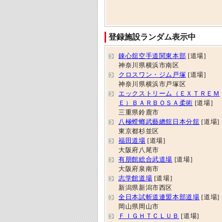
登録施設ランダム表示中
錬心舘空手道関東本部
[道場]
神奈川県横浜市南区
クロスワン・ジム戸塚
[道場]
神奈川県横浜市戸塚区
エックストリーム（ＥＸＴＲＥＭ
Ｅ）ＢＡＲＢＯＳＡ柔術
[道場]
三重県鈴鹿市
八極螳螂武藝總舘日本分舘
[道場]
東京都杉並区
福田道場
[道場]
大阪府八尾市
有朋館総合武道場
[道場]
大阪府泉南市
志学館道場
[道場]
新潟県新潟市西区
全日本試斬道連盟本部道場
[道場]
岡山県岡山市
ＦＩＧＨＴＣＬＵＢ
[道場]