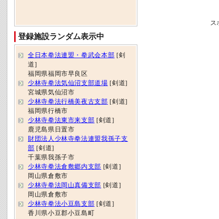
ス
登録施設ランダム表示中
全日本拳法連盟・拳武会本部
[剣
道]
福岡県福岡市早良区
少林寺拳法気仙沼支部道場
[剣道]
宮城県気仙沼市
少林寺拳法行橋美夜古支部
[剣道]
福岡県行橋市
少林寺拳法東市来支部
[剣道]
鹿児島県日置市
財団法人少林寺拳法連盟我孫子支
部
[剣道]
千葉県我孫子市
少林寺拳法倉敷郷内支部
[剣道]
岡山県倉敷市
少林寺拳法岡山真備支部
[剣道]
岡山県倉敷市
少林寺拳法小豆島支部
[剣道]
香川県小豆郡小豆島町