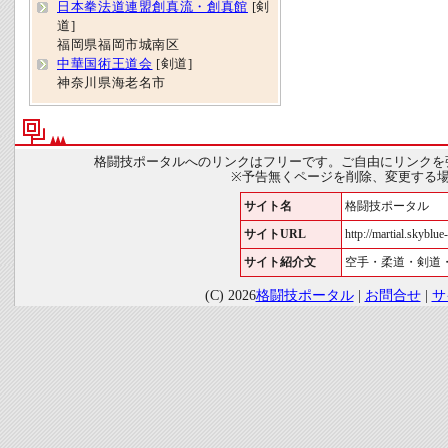
日本拳法道連盟創真流・創真館
[剣
道]
福岡県福岡市城南区
中華国術王道会
[剣道]
神奈川県海老名市
格闘技ポータルへのリンクはフリーです。ご自由にリンクを
※予告無くページを削除、変更する
サイト名
格闘技ポータル
サイトURL
http://martial.skyblue-
サイト紹介文
空手・柔道・剣道
(C) 2026
格闘技ポータル
|
お問合せ
|
サ