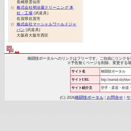
長崎県雲仙市
株式会社明治屋クリーニング 本
社・工場
[武道具]
佐賀県佐賀市
株式会社マーシャルワールドジャ
パン
[武道具]
大阪府大阪市西区
格闘技ポータルへのリンクはフリーです。ご自由にリンクを
※予告無くページを削除、変更する
サイト名
格闘技ポータル
サイトURL
http://martial.skyblue-
サイト紹介文
空手・柔道・剣道
(C) 2026
格闘技ポータル
|
お問合せ
|
サ