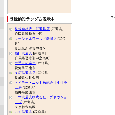
ス
登録施設ランダム表示中
株式会社森川武道具店
[武道具]
静岡県浜松市中区
マーシャルワールド新潟店
[武道
具]
新潟県新潟市中央区
福田武道具
[武道具]
群馬県吾妻郡中之条町
空手衣の泰生
[武道具]
愛知県碧南市
友広武道具店
[武道具]
長崎県佐世保市
ケイテー・ニット株式会社本社夢
工房
[武道具]
福井県勝山市
日本武道具株式会社・ブドウショ
ップ
[武道具]
東京都豊島区
いち武道具
[武道具]