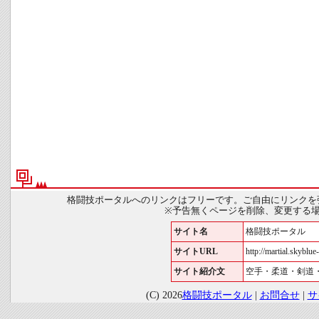
格闘技ポータルへのリンクはフリーです。ご自由にリンクを
※予告無くページを削除、変更する
サイト名
格闘技ポータル
サイトURL
http://martial.skyblue-
サイト紹介文
空手・柔道・剣道
(C) 2026
格闘技ポータル
|
お問合せ
|
サ