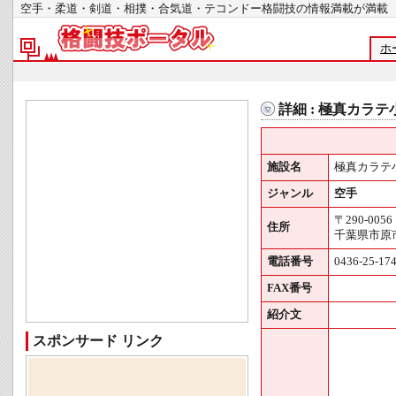
空手・柔道・剣道・相撲・合気道・テコンドー格闘技の情報満載が
ホ
詳細 : 極真カラ
施設名
極真カラテ
ジャンル
空手
〒290-0056
住所
千葉県市原市
電話番号
0436-25-17
FAX番号
紹介文
スポンサード リンク