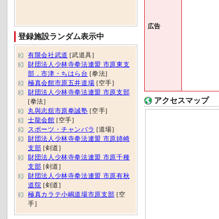
広告
登録施設ランダム表示中
有限会社武道
[武道具]
財団法人少林寺拳法連盟 市原東支
部．市津・ちはら台
[拳法]
極真会館市原五井道場
[空手]
財団法人少林寺拳法連盟 市原支部
アクセスマップ
[拳法]
丸與志舘市原拳誠塾
[空手]
士龍会館
[空手]
スポーツ・チャンバラ
[道場]
財団法人少林寺拳法連盟 市原姉崎
支部
[剣道]
財団法人少林寺拳法連盟 市原千種
支部
[剣道]
財団法人少林寺拳法連盟 市原有秋
道院
[剣道]
極真カラテ小嶋道場市原支部
[空
手]