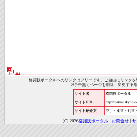
格闘技ポータルへのリンクはフリーです。ご自由にリンクを
※予告無くページを削除、変更する
サイト名
格闘技ポータル
サイトURL
http://martial.skyblue-
サイト紹介文
空手・柔道・剣道
(C) 2026
格闘技ポータル
|
お問合せ
|
サ