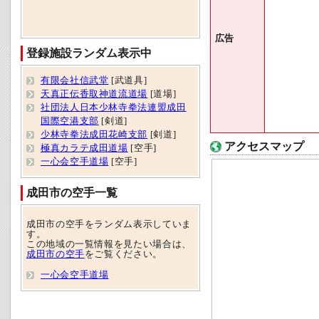
広告
登録施設ランダム表示中
有限会社信武堂
[武道具]
天真正伝香取神道流道場
[道場]
社団法人日本少林寺拳法連盟成田
国際空港支部
[剣道]
少林寺拳法成田花崎支部
[剣道]
アクセスマップ
極真カラテ成田道場
[空手]
一心会空手道場
[空手]
成田市の空手一覧
成田市の空手をランダム表示していま
す。
この地域の一覧情報を見たい場合は、
成田市の空手
をご覧ください。
一心会空手道場