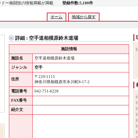
コンドー格闘技の情報満載が満載
登録件数:5,180件
ホーム
地域から探す
詳細 : 空手道相模原鈴木道場
施設情報
施設名
空手道相模原鈴木道場
ジャンル
空手
〒229-1115
住所
神奈川県相模原市氷川町8-17-2
電話番号
042-751-6228
FAX番号
紹介文