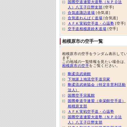
国際空道連盟大道塾（ＮＰＯ法
人）八王子日野支部
[空手]
合気道諏訪道場
[合気道]
合気道わんぱく道場
[合気道]
ＡＦＫ実戦空手道・心温塾
[空手]
空手道相模原鈴木道場
[空手]
相模原市の空手一覧
相模原市の空手をランダム表示して
ます。
この地域の一覧情報を見たい場合は
相模原市の空手
をご覧ください。
剛柔流武術館
下地派上地流空手道宗家
剛柔流武術協会（特定非営利活動
法人）
国際空手宗風館
国際拳道学連盟（幸栄館空手道）
相模原支部
ＡＦＫ実戦空手道・心温塾
国際空道連盟大道塾（ＮＰＯ法
人）八王子日野支部