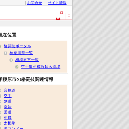
お問合せ
サイト情報
現在位置
格闘技ポータル
神奈川県一覧
相模原市一覧
空手道相模原鈴木道場
相模原市の格闘技関連情報
合気道
空手
剣道
拳法
柔道
相撲
太極拳
テコンドー