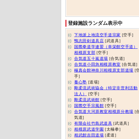
登録施設ランダム表示中
下地派上地流空手道宗家
[空手]
鴨志田剣道具店
[武道具]
国際拳道学連盟（幸栄館空手道）
相模原支部
[空手]
合気道五十嵐道場
[合気道]
合気道小田急相模原教室
[合気道]
極真会館神奈川相模原支部道場
[
手]
養心塾
[道場]
剛柔流武術協会（特定非営利活動
法人）
[空手]
剛柔流武術館
[空手]
国際空手宗風館
[空手]
合気道大河原教室相模原分教場
[
気道]
有限会社竹島武道具
[武道具]
相模原武道学園
[太極拳]
相武館吉田道場
[柔道]