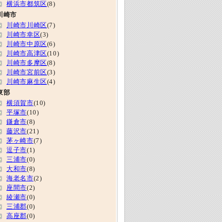
横浜市都筑区
(8)
川崎市
川崎市川崎区
(7)
川崎市幸区
(3)
川崎市中原区
(6)
川崎市高津区
(10)
川崎市多摩区
(8)
川崎市宮前区
(3)
川崎市麻生区
(4)
東部
横須賀市
(10)
平塚市
(10)
鎌倉市
(8)
藤沢市
(21)
茅ヶ崎市
(7)
逗子市
(1)
三浦市
(0)
大和市
(8)
海老名市
(2)
座間市
(2)
綾瀬市
(0)
三浦郡
(0)
高座郡
(0)