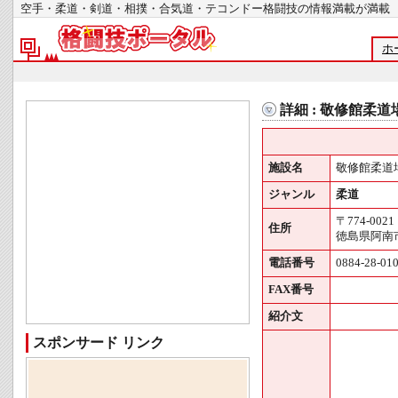
空手・柔道・剣道・相撲・合気道・テコンドー格闘技の情報満載が
ホ
詳細 : 敬修館柔道
施設名
敬修館柔道
ジャンル
柔道
〒774-0021
住所
徳島県阿南
電話番号
0884-28-01
FAX番号
紹介文
スポンサード リンク