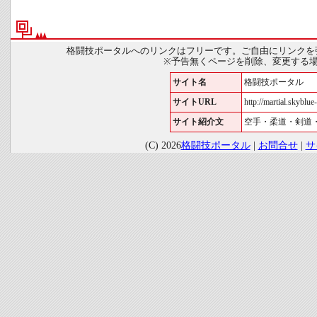
格闘技ポータルへのリンクはフリーです。ご自由にリンクを
※予告無くページを削除、変更する
サイト名
格闘技ポータル
サイトURL
http://martial.skyblue-
サイト紹介文
空手・柔道・剣道
(C) 2026
格闘技ポータル
|
お問合せ
|
サ