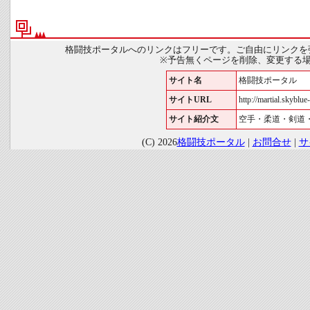
格闘技ポータルへのリンクはフリーです。ご自由にリンクを
※予告無くページを削除、変更する
サイト名
格闘技ポータル
サイトURL
http://martial.skyblue-
サイト紹介文
空手・柔道・剣道
(C) 2026
格闘技ポータル
|
お問合せ
|
サ