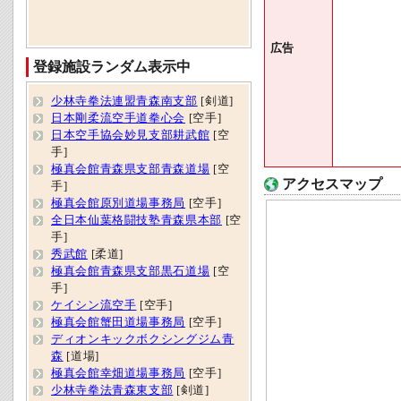
広告
登録施設ランダム表示中
少林寺拳法連盟青森南支部
[剣道]
日本剛柔流空手道拳心会
[空手]
日本空手協会妙見支部耕武館
[空
手]
極真会館青森県支部青森道場
[空
アクセスマップ
手]
極真会館原別道場事務局
[空手]
全日本仙葉格闘技塾青森県本部
[空
手]
秀武館
[柔道]
極真会館青森県支部黒石道場
[空
手]
ケイシン流空手
[空手]
極真会館蟹田道場事務局
[空手]
ディオンキックボクシングジム青
森
[道場]
極真会館幸畑道場事務局
[空手]
少林寺拳法青森東支部
[剣道]