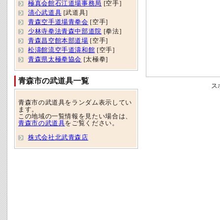
極真会館石江道場事務局
[空手]
清心武道具
[武道具]
青森空手道場青拳会
[空手]
少林寺拳法青森中部道院
[拳法]
青森昌空館本部道場
[空手]
松濤館流空手道濤和館
[空手]
青森県太極拳協会
[太極拳]
青森市の武道具一覧
ス
青森市の武道具をランダム表示してい
ます。
この地域の一覧情報を見たい場合は、
青森市の武道具
をご覧ください。
株式会社北武青森店