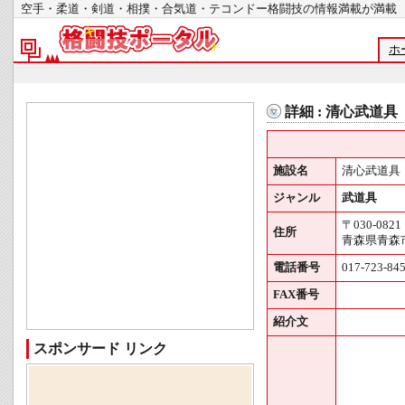
空手・柔道・剣道・相撲・合気道・テコンドー格闘技の情報満載が
ホ
詳細 : 清心武道具
施設名
清心武道具
ジャンル
武道具
〒030-0821
住所
青森県青森市勝
電話番号
017-723-84
FAX番号
紹介文
スポンサード リンク