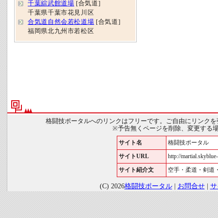
千葉綜武館道場
[合気道]
千葉県千葉市花見川区
合気道自然会若松道場
[合気道]
福岡県北九州市若松区
格闘技ポータルへのリンクはフリーです。ご自由にリンクを
※予告無くページを削除、変更する
サイト名
格闘技ポータル
サイトURL
http://martial.skyblue-
サイト紹介文
空手・柔道・剣道
(C) 2026
格闘技ポータル
|
お問合せ
|
サ