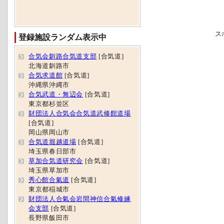
ス
登録施設ランダム表示中
合気会釧路合気道支部
[合気道]
北海道釧路市
合気求道館
[合気道]
沖縄県沖縄市
合気武道・無辺会
[合気道]
東京都杉並区
財団法人合気会合気道武修館道場
[合気道]
岡山県岡山市
合気道堀越道場
[合気道]
埼玉県春日部市
草加合気道研究会
[合気道]
埼玉県草加市
秀心館合氣道
[合気道]
東京都稲城市
財団法人合氣会岩間神信合氣修練
会支部
[合気道]
長野県飯田市