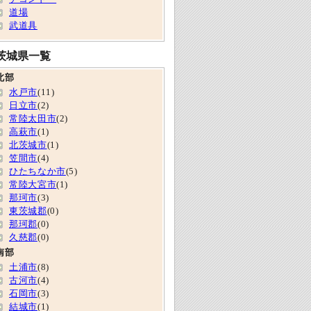
道場
武道具
茨城県一覧
北部
水戸市
(11)
日立市
(2)
常陸太田市
(2)
高萩市
(1)
北茨城市
(1)
笠間市
(4)
ひたちなか市
(5)
常陸大宮市
(1)
那珂市
(3)
東茨城郡
(0)
那珂郡
(0)
久慈郡
(0)
南部
土浦市
(8)
古河市
(4)
石岡市
(3)
結城市
(1)