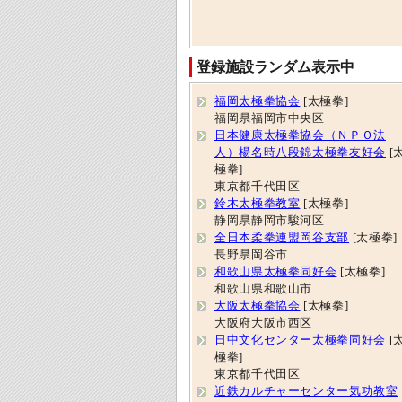
登録施設ランダム表示中
福岡太極拳協会
[太極拳]
福岡県福岡市中央区
日本健康太極拳協会（ＮＰＯ法
人）楊名時八段錦太極拳友好会
[
極拳]
東京都千代田区
鈴木太極拳教室
[太極拳]
静岡県静岡市駿河区
全日本柔拳連盟岡谷支部
[太極拳]
長野県岡谷市
和歌山県太極拳同好会
[太極拳]
和歌山県和歌山市
大阪太極拳協会
[太極拳]
大阪府大阪市西区
日中文化センター太極拳同好会
[
極拳]
東京都千代田区
近鉄カルチャーセンター気功教室