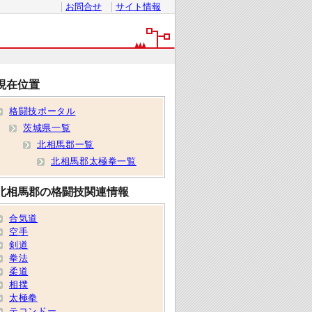
お問合せ
サイト情報
現在位置
格闘技ポータル
茨城県一覧
北相馬郡一覧
北相馬郡太極拳一覧
北相馬郡の格闘技関連情報
合気道
空手
剣道
拳法
柔道
相撲
太極拳
テコンドー