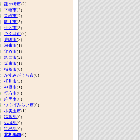
龍ケ崎市
(2)
下妻市
(3)
常総市
(2)
取手市
(5)
牛久市
(3)
つくば市
(7)
鹿嶋市
(3)
潮来市
(1)
守谷市
(1)
筑西市
(2)
坂東市
(1)
稲敷市
(0)
かすみがうら市
(0)
桜川市
(3)
神栖市
(1)
行方市
(0)
鉾田市
(0)
つくばみらい市
(0)
小美玉市
(1)
稲敷郡
(0)
結城郡
(0)
猿島郡
(0)
北相馬郡
(0)