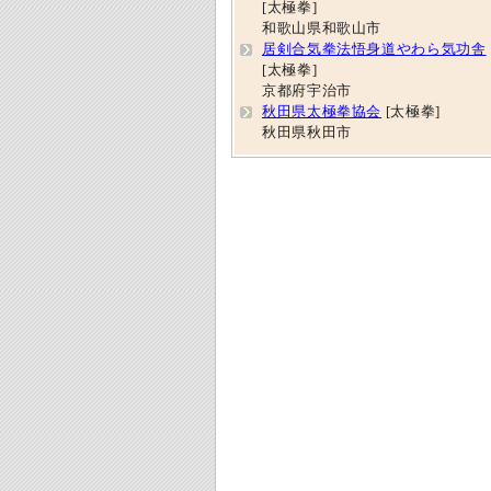
[太極拳]
和歌山県和歌山市
居剣合気拳法悟身道やわら気功舎
[太極拳]
京都府宇治市
秋田県太極拳協会
[太極拳]
秋田県秋田市