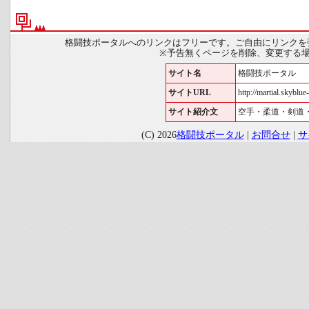
格闘技ポータルへのリンクはフリーです。ご自由にリンクを
※予告無くページを削除、変更する
サイト名
格闘技ポータル
サイトURL
http://martial.skyblue-
サイト紹介文
空手・柔道・剣道
(C) 2026
格闘技ポータル
|
お問合せ
|
サ