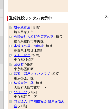
ス
登録施設ランダム表示中
追手風部屋
[相撲]
埼玉県草加市
有限会社大相撲売店喜久家
[相撲]
福岡県福岡市中央区
木曽福島屋内相撲場
[相撲]
長野県木曽郡木曽町
芝田山部屋
[相撲]
東京都杉並区
国技館
[相撲]
東京都墨田区
武蔵川部屋ファンクラブ
[相撲]
東京都荒川区
株式会社二葉
[相撲]
大阪府大阪市東淀川区
北村二郎
[相撲]
東京都江戸川区
財団法人日本相撲協会 健康保険組
合
[相撲]