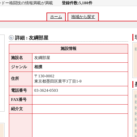
コンドー格闘技の情報満載が満載
登録件数:5,180件
ホーム
地域から探す
詳細 : 友綱部屋
施設情報
施設名
友綱部屋
ジャンル
相撲
〒130-0002
住所
東京都墨田区業平3丁目1-9
電話番号
03-3624-0503
FAX番号
紹介文