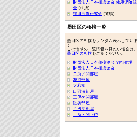
財団法人日本相撲協会 健康保険組
合
[相撲]
窪田弓道研究会
[道場]
墨田区の相撲一覧
墨田区の相撲をランダム表示してい
す。
この地域の一覧情報を見たい場合は
墨田区の相撲
をご覧ください。
財団法人日本相撲協会 切符売場
財団法人日本相撲協会
二所ノ関部屋
花籠部屋
大和家
出羽海部屋
三保ケ関部屋
陸奥部屋
片男波部屋
二所ノ関正裕