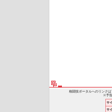
格闘技ポータルへのリンクは
※予
サ
サイ