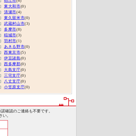
狛江市
(6)
東大和市
(0)
清瀬市
(4)
東久留米市
(0)
武蔵村山市
(3)
多摩市
(8)
稲城市
(3)
羽村市
(1)
あきる野市
(0)
西東京市
(5)
伊豆諸島
(0)
西多摩郡
(0)
大島支庁
(0)
三宅支庁
(0)
八丈支庁
(0)
小笠原支庁
(0)
承諾確認のご連絡も不要です。
さい。