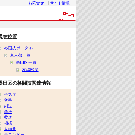
お問合せ
サイト情報
現在位置
格闘技ポータル
東京都一覧
墨田区一覧
友綱部屋
墨田区の格闘技関連情報
合気道
空手
剣道
拳法
柔道
相撲
太極拳
テコンドー