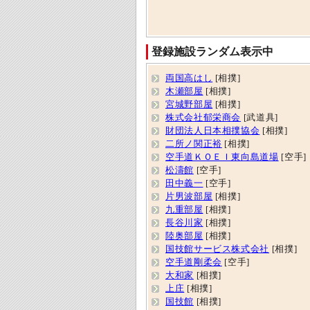
登録施設ランダム表示中
両国高はし
[相撲]
木瀬部屋
[相撲]
宮城野部屋
[相撲]
株式会社郁栄商会
[武道具]
財団法人日本相撲協会
[相撲]
二所ノ関正裕
[相撲]
空手道ＫＯＥＩ東向島道場
[空手]
松濤館
[空手]
田中義一
[空手]
片男波部屋
[相撲]
九重部屋
[相撲]
長谷川家
[相撲]
陸奥部屋
[相撲]
国技館サービス株式会社
[相撲]
空手道剛柔会
[空手]
大和家
[相撲]
上庄
[相撲]
国技館
[相撲]