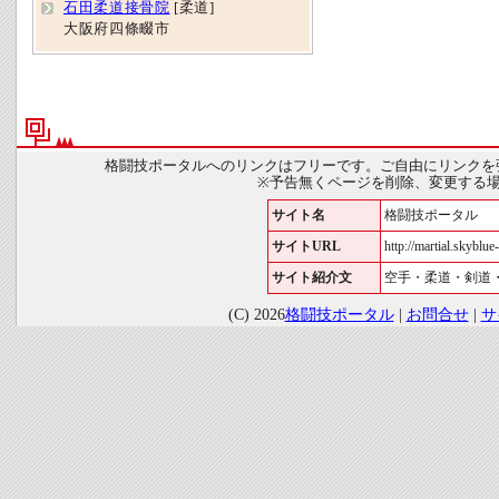
石田柔道接骨院
[柔道]
大阪府四條畷市
格闘技ポータルへのリンクはフリーです。ご自由にリンクを
※予告無くページを削除、変更する
サイト名
格闘技ポータル
サイトURL
http://martial.skyblue-
サイト紹介文
空手・柔道・剣道
(C) 2026
格闘技ポータル
|
お問合せ
|
サ