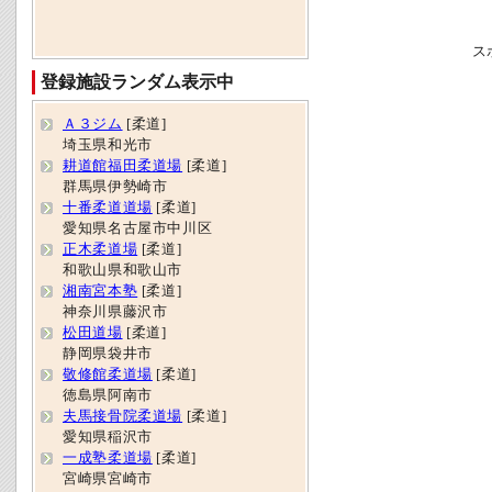
ス
登録施設ランダム表示中
Ａ３ジム
[柔道]
埼玉県和光市
耕道館福田柔道場
[柔道]
群馬県伊勢崎市
十番柔道道場
[柔道]
愛知県名古屋市中川区
正木柔道場
[柔道]
和歌山県和歌山市
湘南宮本塾
[柔道]
神奈川県藤沢市
松田道場
[柔道]
静岡県袋井市
敬修館柔道場
[柔道]
徳島県阿南市
夫馬接骨院柔道場
[柔道]
愛知県稲沢市
一成塾柔道場
[柔道]
宮崎県宮崎市