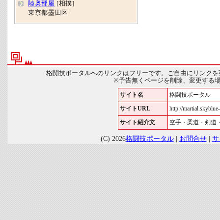
陸奥部屋
[相撲]
東京都墨田区
格闘技ポータルへのリンクはフリーです。ご自由にリンクを
※予告無くページを削除、変更する
サイト名
格闘技ポータル
サイトURL
http://martial.skyblue-
サイト紹介文
空手・柔道・剣道
(C) 2026
格闘技ポータル
|
お問合せ
|
サ