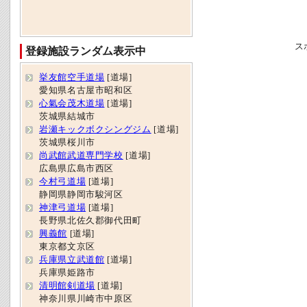
ス
登録施設ランダム表示中
挙友館空手道場
[道場]
愛知県名古屋市昭和区
心氣会茂木道場
[道場]
茨城県結城市
岩瀬キックボクシングジム
[道場]
茨城県桜川市
尚武館武道専門学校
[道場]
広島県広島市西区
今村弓道場
[道場]
静岡県静岡市駿河区
神津弓道場
[道場]
長野県北佐久郡御代田町
興義館
[道場]
東京都文京区
兵庫県立武道館
[道場]
兵庫県姫路市
清明館剣道場
[道場]
神奈川県川崎市中原区