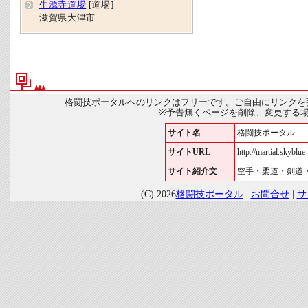
生源寺道場
[道場]
滋賀県大津市
格闘技ポータルへのリンクはフリーです。ご自由にリンクを
※予告無くページを削除、変更する
サイト名
格闘技ポータル
サイトURL
http://martial.skyblue-
サイト紹介文
空手・柔道・剣道
(C) 2026
格闘技ポータル
|
お問合せ
|
サ