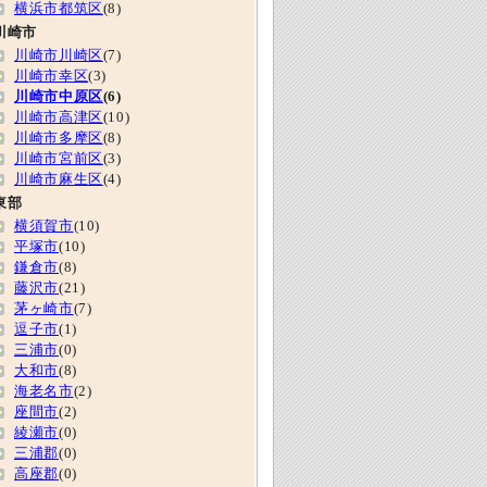
横浜市都筑区
(8)
川崎市
川崎市川崎区
(7)
川崎市幸区
(3)
川崎市中原区
(6)
川崎市高津区
(10)
川崎市多摩区
(8)
川崎市宮前区
(3)
川崎市麻生区
(4)
東部
横須賀市
(10)
平塚市
(10)
鎌倉市
(8)
藤沢市
(21)
茅ヶ崎市
(7)
逗子市
(1)
三浦市
(0)
大和市
(8)
海老名市
(2)
座間市
(2)
綾瀬市
(0)
三浦郡
(0)
高座郡
(0)