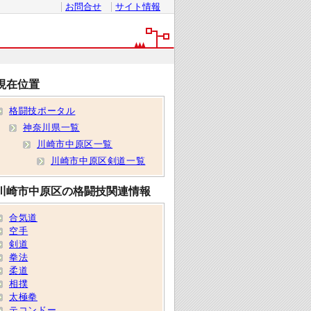
お問合せ
サイト情報
現在位置
格闘技ポータル
神奈川県一覧
川崎市中原区一覧
川崎市中原区剣道一覧
川崎市中原区の格闘技関連情報
合気道
空手
剣道
拳法
柔道
相撲
太極拳
テコンドー