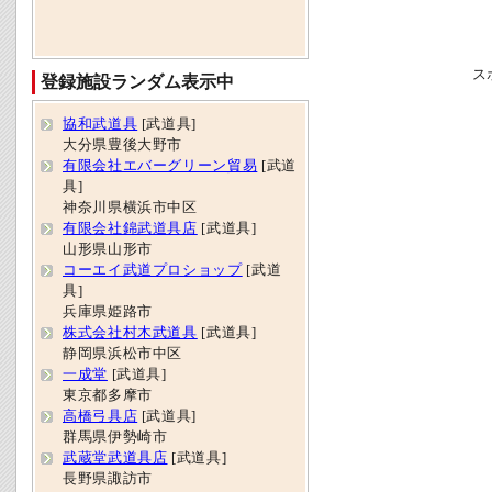
ス
登録施設ランダム表示中
協和武道具
[武道具]
大分県豊後大野市
有限会社エバーグリーン貿易
[武道
具]
神奈川県横浜市中区
有限会社錦武道具店
[武道具]
山形県山形市
コーエイ武道プロショップ
[武道
具]
兵庫県姫路市
株式会社村木武道具
[武道具]
静岡県浜松市中区
一成堂
[武道具]
東京都多摩市
高橋弓具店
[武道具]
群馬県伊勢崎市
武蔵堂武道具店
[武道具]
長野県諏訪市