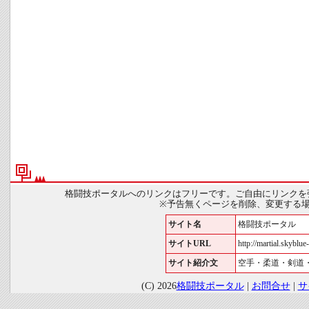
格闘技ポータルへのリンクはフリーです。ご自由にリンクを
※予告無くページを削除、変更する
サイト名
格闘技ポータル
サイトURL
http://martial.skyblue-
サイト紹介文
空手・柔道・剣道
(C) 2026
格闘技ポータル
|
お問合せ
|
サ