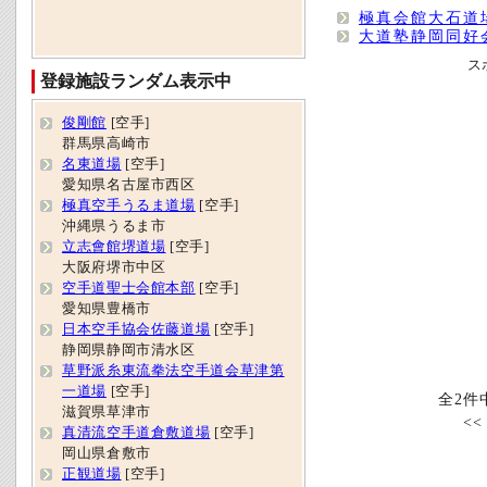
極真会館大石道
大道塾静岡同好
ス
登録施設ランダム表示中
俊剛館
[空手]
群馬県高崎市
名東道場
[空手]
愛知県名古屋市西区
極真空手うるま道場
[空手]
沖縄県うるま市
立志會館堺道場
[空手]
大阪府堺市中区
空手道聖士会館本部
[空手]
愛知県豊橋市
日本空手協会佐藤道場
[空手]
静岡県静岡市清水区
草野派糸東流拳法空手道会草津第
一道場
[空手]
全2件
滋賀県草津市
<
真清流空手道倉敷道場
[空手]
岡山県倉敷市
正観道場
[空手]