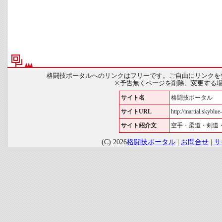
格闘技ポータルへのリンクはフリーです。ご自由にリンクを
※予告無くページを削除、変更する
サイト名
格闘技ポータル
サイトURL
http://martial.skyblue-
サイト紹介文
空手・柔道・剣道
(C) 2026
格闘技ポータル
|
お問合せ
|
サ