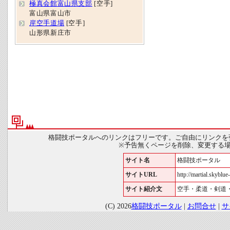
極真会館富山県支部
[空手]
富山県富山市
岸空手道場
[空手]
山形県新庄市
格闘技ポータルへのリンクはフリーです。ご自由にリンクを
※予告無くページを削除、変更する
サイト名
格闘技ポータル
サイトURL
http://martial.skyblue-
サイト紹介文
空手・柔道・剣道
(C) 2026
格闘技ポータル
|
お問合せ
|
サ