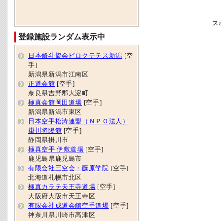
ス
登録施設ランダム表示中
日本修斗協会ピロクテテス新潟
[空
手]
新潟県新潟市江南区
正道会館
[空手]
奈良県吉野郡大淀町
極真会館岡田道場
[空手]
新潟県新潟市東区
日本空手松涛連盟（ＮＰＯ法人）
掛川将陽館
[空手]
静岡県掛川市
極真空手 伊敷道場
[空手]
鹿児島県鹿児島市
有限会社三空会・藤原学院
[空手]
北海道札幌市北区
極真カラテ天王寺道場
[空手]
大阪府大阪市天王寺区
有限会社成道会館空手道場
[空手]
神奈川県川崎市高津区