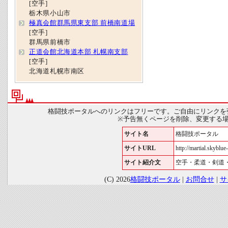
[空手]
栃木県小山市
極真会館群馬県東支部 前橋南道場
[空手]
群馬県前橋市
正道会館北海道本部 札幌南支部
[空手]
北海道札幌市南区
格闘技ポータルへのリンクはフリーです。ご自由にリンクを
※予告無くページを削除、変更する
サイト名
格闘技ポータル
サイトURL
http://martial.skyblue-
サイト紹介文
空手・柔道・剣道
(C) 2026
格闘技ポータル
|
お問合せ
|
サ