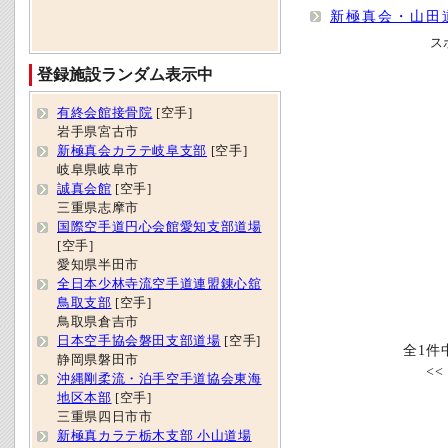
新極真会・山田
ス
登録施設ランダム表示中
有終会館接骨院
[空手]
岩手県宮古市
新極真会カラテ岐阜支部
[空手]
岐阜県岐阜市
誠真会館
[空手]
三重県志摩市
国際空手道円心会館愛知支部道場
[空手]
愛知県半田市
全日本少林寺流空手道連盟錬心舘
鳥取支部
[空手]
鳥取県倉吉市
日本空手協会磐田支部道場
[空手]
全1件
静岡県磐田市
<
沖縄剛柔流・泊手空手道協会東海
地区本部
[空手]
三重県四日市市
新極真カラテ栃木支部 小山道場