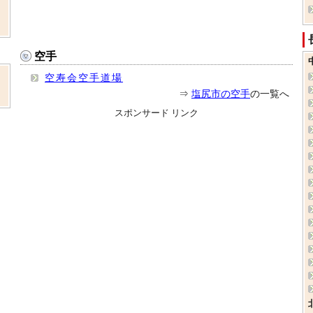
空手
空寿会空手道場
⇒
塩尻市の空手
の一覧へ
スポンサード リンク