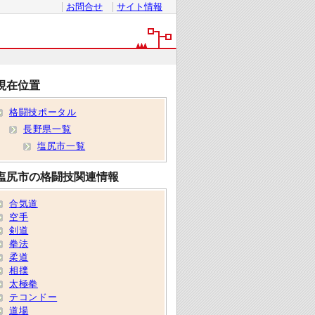
お問合せ
サイト情報
現在位置
格闘技ポータル
長野県一覧
塩尻市一覧
塩尻市の格闘技関連情報
合気道
空手
剣道
拳法
柔道
相撲
太極拳
テコンドー
道場