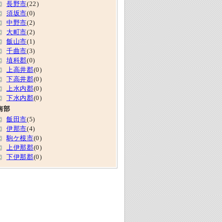
長野市
(22)
須坂市
(0)
中野市
(2)
大町市
(2)
飯山市
(1)
千曲市
(3)
埴科郡
(0)
上高井郡
(0)
下高井郡
(0)
上水内郡
(0)
下水内郡
(0)
南部
飯田市
(5)
伊那市
(4)
駒ケ根市
(0)
上伊那郡
(0)
下伊那郡
(0)