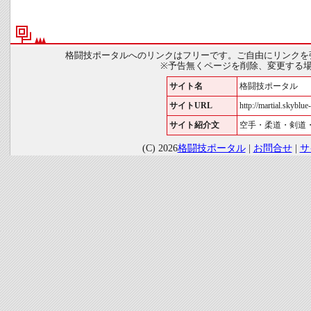
格闘技ポータルへのリンクはフリーです。ご自由にリンクを
※予告無くページを削除、変更する
サイト名
格闘技ポータル
サイトURL
http://martial.skyblue-
サイト紹介文
空手・柔道・剣道
(C) 2026
格闘技ポータル
|
お問合せ
|
サ