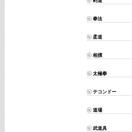
剣道
拳法
柔道
相撲
太極拳
テコンドー
道場
武道具