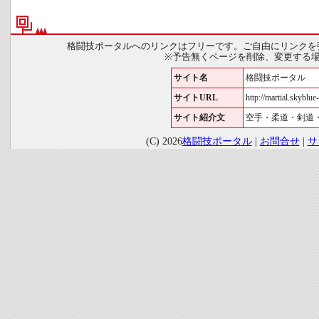
格闘技ポータルへのリンクはフリーです。ご自由にリンクを
※予告無くページを削除、変更する
サイト名
格闘技ポータル
サイトURL
http://martial.skyblue-
サイト紹介文
空手・柔道・剣道
(C) 2026
格闘技ポータル
|
お問合せ
|
サ