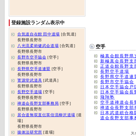
登録施設ランダム表示中
合気道自在館 田中道場
[合気道]
長野県長野市
八光流柔術健武会道場
[合気道]
空手
長野県長野市
極真会館長野県
長野市空手協会
[空手]
新極真会長野支
長野県長野市
正道会館長野支
長野県空手道連盟
[空手]
長野空手道場
長野県長野市
長野県空手道連
寳源堂武道具
[武道具]
長野市空手協会
長野県長野市
日本空手協会戸
日本空手協会長
長野空手道場
[空手]
飛翔塾
長野県長野市
空手道禅道会長
禅道会長野支部事務局
[空手]
禅道会長野支部
長野県長野市
日本武道総合格
居合道無双直伝英信流柳沢道場
[道
道会長野支部事
場]
長野県長野市
操体法研究所
[道場]
ス