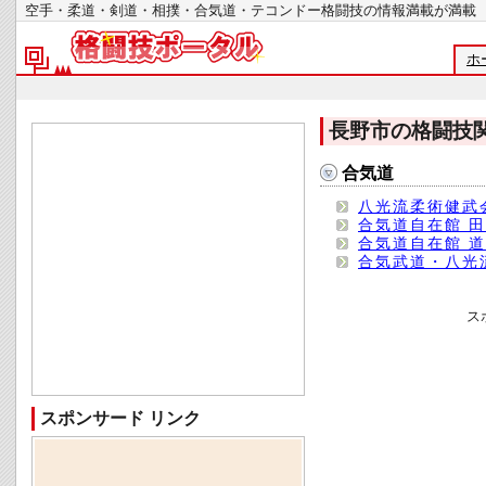
空手・柔道・剣道・相撲・合気道・テコンドー格闘技の情報満載が
ホ
長野市の格闘技
合気道
八光流柔術健武
合気道自在館 
合気道自在館 
合気武道・八光
ス
スポンサード リンク