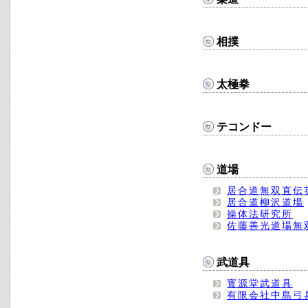
相撲
太極拳
テコンドー
道場
居合道無双直伝
居合道柳沢道場
操体法研究所
佐藤善光道場無
武道具
寳源堂武道具
有限会社中島弓