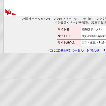
格闘技ポータルへのリンクはフリーです。ご自由にリンクを
※予告無くページを削除、変更する
サイト名
格闘技ポータル
サイトURL
http://martial.skyblue-
サイト紹介文
空手・柔道・剣道
(C) 2026
格闘技ポータル
|
お問合せ
|
サ