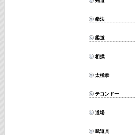
剣道
拳法
柔道
相撲
太極拳
テコンドー
道場
武道具