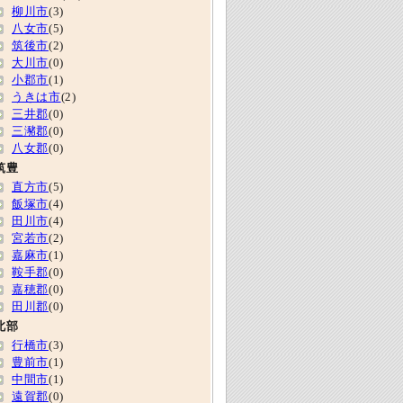
柳川市
(3)
八女市
(5)
筑後市
(2)
大川市
(0)
小郡市
(1)
うきは市
(2)
三井郡
(0)
三瀦郡
(0)
八女郡
(0)
筑豊
直方市
(5)
飯塚市
(4)
田川市
(4)
宮若市
(2)
嘉麻市
(1)
鞍手郡
(0)
嘉穂郡
(0)
田川郡
(0)
北部
行橋市
(3)
豊前市
(1)
中間市
(1)
遠賀郡
(0)