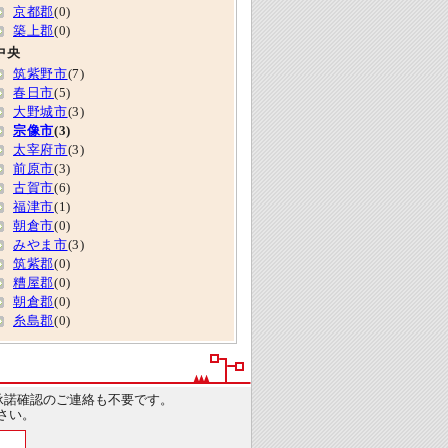
京都郡
(0)
築上郡
(0)
中央
筑紫野市
(7)
春日市
(5)
大野城市
(3)
宗像市
(3)
太宰府市
(3)
前原市
(3)
古賀市
(6)
福津市
(1)
朝倉市
(0)
みやま市
(3)
筑紫郡
(0)
糟屋郡
(0)
朝倉郡
(0)
糸島郡
(0)
承諾確認のご連絡も不要です。
さい。