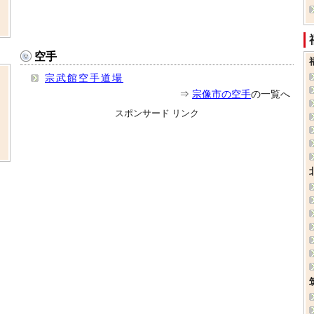
空手
宗武館空手道場
⇒
宗像市の空手
の一覧へ
スポンサード リンク