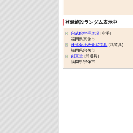
登録施設ランダム表示中
宗武館空手道場
[空手]
福岡県宗像市
株式会社板倉武道具
[武道具]
福岡県宗像市
剣真堂
[武道具]
福岡県宗像市