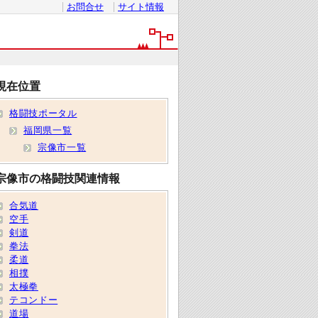
お問合せ
サイト情報
現在位置
格闘技ポータル
福岡県一覧
宗像市一覧
宗像市の格闘技関連情報
合気道
空手
剣道
拳法
柔道
相撲
太極拳
テコンドー
道場