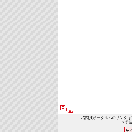
格闘技ポータルへのリンクは
※予
サ