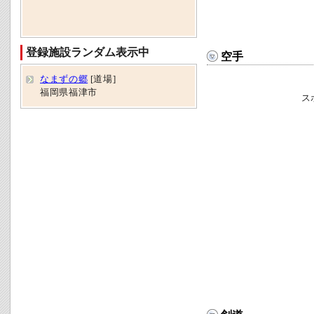
登録施設ランダム表示中
空手
なまずの郷
[道場]
福岡県福津市
ス