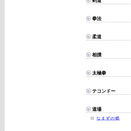
剣道
拳法
柔道
相撲
太極拳
テコンドー
道場
なまずの郷