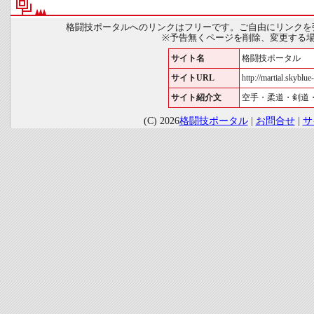
格闘技ポータルへのリンクはフリーです。ご自由にリンクを
※予告無くページを削除、変更する
サイト名
格闘技ポータル
サイトURL
http://martial.skyblue-
サイト紹介文
空手・柔道・剣道
(C) 2026
格闘技ポータル
|
お問合せ
|
サ