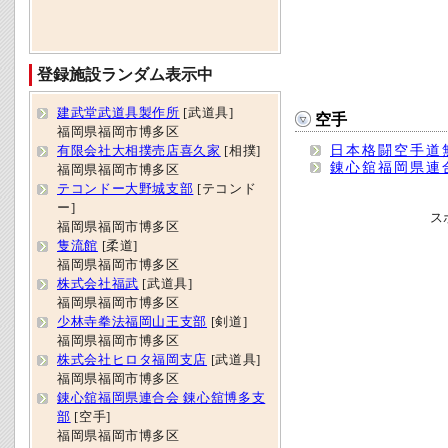
登録施設ランダム表示中
建武堂武道具製作所
[武道具]
空手
福岡県福岡市博多区
日本格闘空手道
有限会社大相撲売店喜久家
[相撲]
錬心舘福岡県連
福岡県福岡市博多区
テコンドー大野城支部
[テコンド
ー]
ス
福岡県福岡市博多区
隻流館
[柔道]
福岡県福岡市博多区
株式会社福武
[武道具]
福岡県福岡市博多区
少林寺拳法福岡山王支部
[剣道]
福岡県福岡市博多区
株式会社ヒロタ福岡支店
[武道具]
福岡県福岡市博多区
錬心舘福岡県連合会 錬心舘博多支
部
[空手]
福岡県福岡市博多区