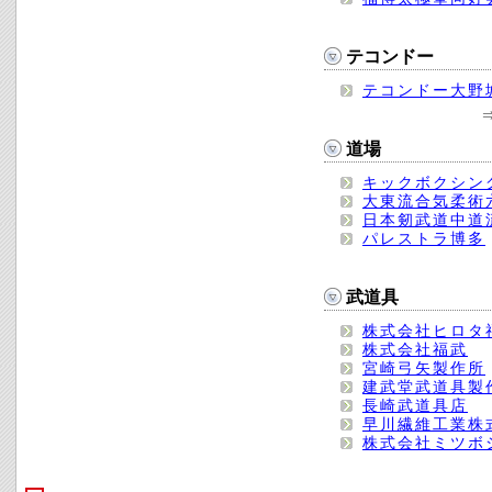
テコンドー
テコンドー大野
道場
キックボクシン
大東流合気柔術
日本剱武道中道
パレストラ博多
武道具
株式会社ヒロタ
株式会社福武
宮崎弓矢製作所
建武堂武道具製
長崎武道具店
早川繊維工業株
株式会社ミツボ