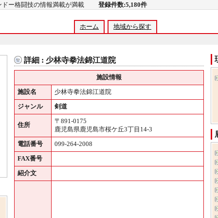
コンドー格闘技の情報満載が満載
登録件数:5,180件
ホーム
地域から探す
詳細 : 少林寺拳法錦江道院
施設情報
施設名
少林寺拳法錦江道院
ジャンル
剣道
〒891-0175
住所
鹿児島県鹿児島市桜ケ丘3丁目14-3
電話番号
099-264-2008
FAX番号
紹介文