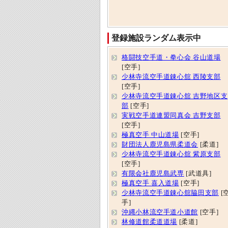
登録施設ランダム表示中
格闘技空手道・拳心会 谷山道場
[空手]
少林寺流空手道錬心舘 西陵支部
[空手]
少林寺流空手道錬心舘 吉野地区支
部
[空手]
実戦空手道連盟同真会 吉野支部
[空手]
極真空手 中山道場
[空手]
財団法人鹿児島県柔道会
[柔道]
少林寺流空手道錬心舘 紫原支部
[空手]
有限会社鹿児島武専
[武道具]
極真空手 喜入道場
[空手]
少林寺流空手道錬心舘脇田支部
[
手]
沖縄小林流空手道小道館
[空手]
林修道館柔道道場
[柔道]