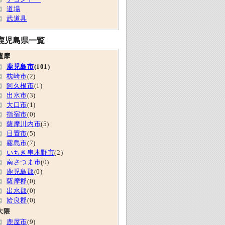
道場
武道具
鹿児島県一覧
薩摩
鹿児島市
(101)
枕崎市
(2)
阿久根市
(1)
出水市
(3)
大口市
(1)
指宿市
(0)
薩摩川内市
(5)
日置市
(5)
霧島市
(7)
いちき串木野市
(2)
南さつま市
(0)
鹿児島郡
(0)
薩摩郡
(0)
出水郡
(0)
姶良郡
(0)
大隈
鹿屋市
(9)