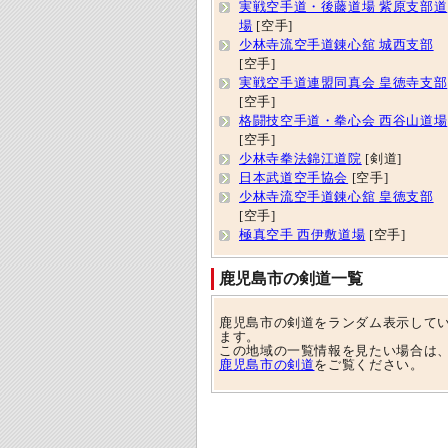
実戦空手道・後藤道場 紫原支部道
場
[空手]
少林寺流空手道錬心舘 城西支部
[空手]
実戦空手道連盟同真会 皇徳寺支部
[空手]
格闘技空手道・拳心会 西谷山道場
[空手]
少林寺拳法錦江道院
[剣道]
日本武道空手協会
[空手]
少林寺流空手道錬心舘 皇徳支部
[空手]
極真空手 西伊敷道場
[空手]
鹿児島市の剣道一覧
鹿児島市の剣道をランダム表示して
ます。
この地域の一覧情報を見たい場合は
鹿児島市の剣道
をご覧ください。