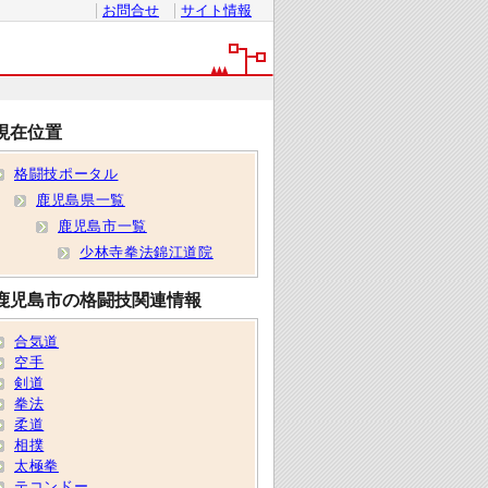
お問合せ
サイト情報
現在位置
格闘技ポータル
鹿児島県一覧
鹿児島市一覧
少林寺拳法錦江道院
鹿児島市の格闘技関連情報
合気道
空手
剣道
拳法
柔道
相撲
太極拳
テコンドー