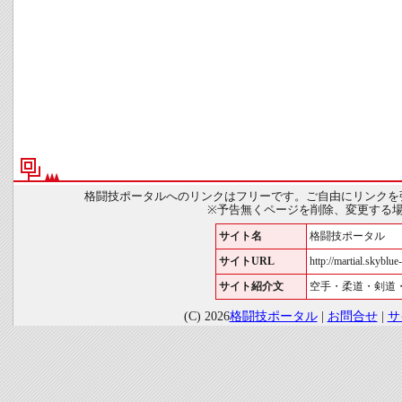
格闘技ポータルへのリンクはフリーです。ご自由にリンクを
※予告無くページを削除、変更する
サイト名
格闘技ポータル
サイトURL
http://martial.skyblue-
サイト紹介文
空手・柔道・剣道
(C) 2026
格闘技ポータル
|
お問合せ
|
サ