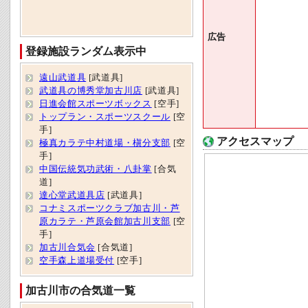
広告
登録施設ランダム表示中
遠山武道具
[武道具]
武道具の博秀堂加古川店
[武道具]
日進会館スポーツボックス
[空手]
トップラン・スポーツスクール
[空
手]
アクセスマップ
極真カラテ中村道場・槇分支部
[空
手]
中国伝統気功武術・八卦掌
[合気
道]
達心堂武道具店
[武道具]
コナミスポーツクラブ加古川・芦
原カラテ・芦原会館加古川支部
[空
手]
加古川合気会
[合気道]
空手森上道場受付
[空手]
加古川市の合気道一覧