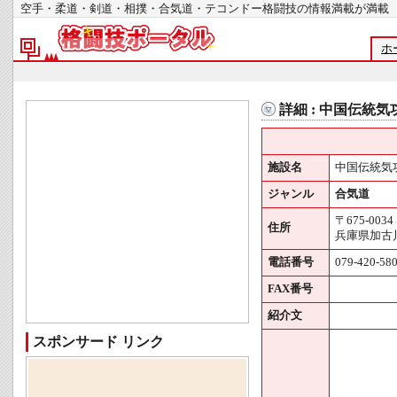
空手・柔道・剣道・相撲・合気道・テコンドー格闘技の情報満載が
ホ
詳細 : 中国伝統
施設名
中国伝統気
ジャンル
合気道
〒675-0034
住所
兵庫県加古川
電話番号
079-420-58
FAX番号
紹介文
スポンサード リンク