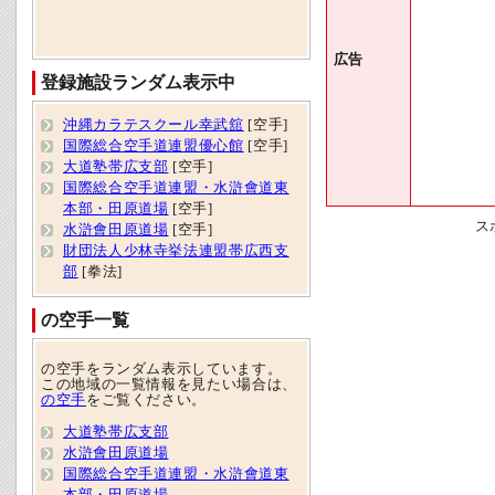
広告
登録施設ランダム表示中
沖縄カラテスクール幸武舘
[空手]
国際総合空手道連盟優心館
[空手]
大道塾帯広支部
[空手]
国際総合空手道連盟・水滸會道東
本部・田原道場
[空手]
ス
水滸會田原道場
[空手]
財団法人少林寺挙法連盟帯広西支
部
[拳法]
の空手一覧
の空手をランダム表示しています。
この地域の一覧情報を見たい場合は、
の空手
をご覧ください。
大道塾帯広支部
水滸會田原道場
国際総合空手道連盟・水滸會道東
本部・田原道場