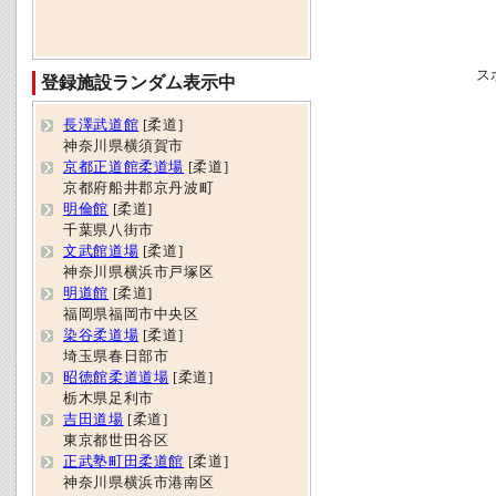
ス
登録施設ランダム表示中
長澤武道館
[柔道]
神奈川県横須賀市
京都正道館柔道場
[柔道]
京都府船井郡京丹波町
明倫館
[柔道]
千葉県八街市
文武館道場
[柔道]
神奈川県横浜市戸塚区
明道館
[柔道]
福岡県福岡市中央区
染谷柔道場
[柔道]
埼玉県春日部市
昭徳館柔道道場
[柔道]
栃木県足利市
吉田道場
[柔道]
東京都世田谷区
正武塾町田柔道館
[柔道]
神奈川県横浜市港南区