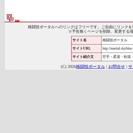
格闘技ポータルへのリンクはフリーです。ご自由にリンクを
※予告無くページを削除、変更する
サイト名
格闘技ポータル
サイトURL
http://martial.skyblue-
サイト紹介文
空手・柔道・剣道
(C) 2026
格闘技ポータル
|
お問合せ
|
サ