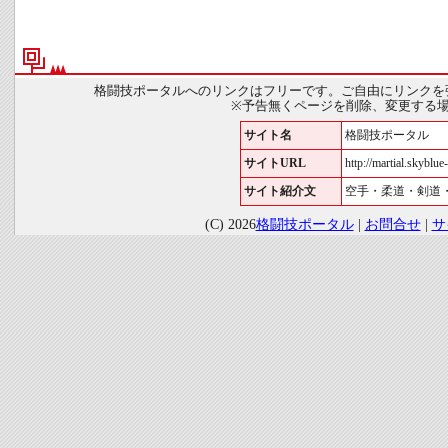
格闘技ポータルへのリンクはフリーです。ご自由にリンクを
※予告無くページを削除、変更する
サイト名
格闘技ポータル
サイトURL
http://martial.skyblue-
サイト紹介文
空手・柔道・剣道
(C) 2026
格闘技ポータル
|
お問合せ
|
サ