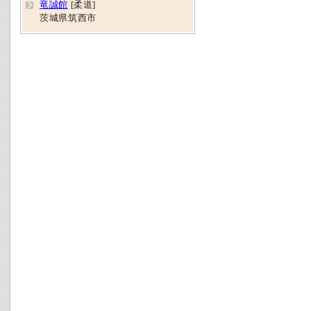
竜誠館
[柔道]
茨城県筑西市