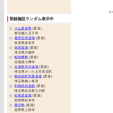
ス
登録施設ランダム表示中
小山柔道塾
[柔道]
東京都八王子市
菱田宝武道場
[柔道]
奈良県奈良市
笹田道場
[柔道]
埼玉県川越市
昭和樽塾
[柔道]
北海道小樽市
志道館寺沢道場
[柔道]
埼玉県さいたま市見沼区
鶴武舘町田柔道場
[柔道]
埼玉県鶴ヶ島市
利根田武道館
[柔道]
埼玉県比企郡小川町
松島柔道場
[柔道]
長野県松本市
開示塾
[柔道]
長野県上田市