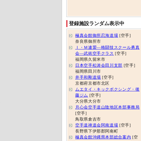
登録施設ランダム表示中
極真会館御所忍海道場
[空手]
奈良県御所市
Ｉ・Ｍ連盟―格闘技スクール勇真
会―武術空手クラス
[空手]
福岡県久留米市
日本空手松涛会田川支部
[空手]
福岡県田川市
井手和剛道場
[空手]
京都府京都市北区
ムエタイ・キックボクシング・後
藤ジム
[空手]
大分県大分市
月心会空手道山陰地区本部事務局
[空手]
鳥取県倉吉市
空手道禅道会阿南道場
[空手]
長野県下伊那郡阿南町
極真会館沖縄県本部総合案内
[空