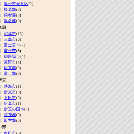
浜松市天竜区
(0)
榛原郡
(0)
周智郡
(0)
浜名郡
(0)
東部
沼津市
(13)
三島市
(6)
富士宮市
(2)
富士市
(8)
御殿場市
(4)
裾野市
(1)
駿東郡
(0)
富士郡
(0)
伊豆
熱海市
(1)
伊東市
(3)
下田市
(0)
伊豆市
(1)
伊豆の国市
(1)
賀茂郡
(0)
田方郡
(0)
中部
島田市
(3)