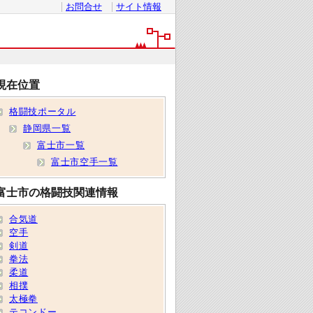
お問合せ
サイト情報
現在位置
格闘技ポータル
静岡県一覧
富士市一覧
富士市空手一覧
富士市の格闘技関連情報
合気道
空手
剣道
拳法
柔道
相撲
太極拳
テコンドー