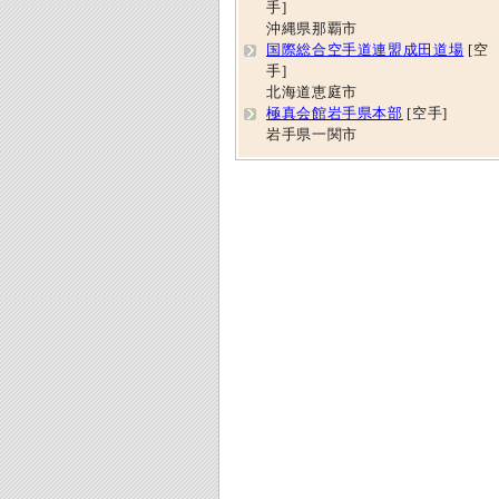
手]
沖縄県那覇市
国際総合空手道連盟成田道場
[空
手]
北海道恵庭市
極真会館岩手県本部
[空手]
岩手県一関市