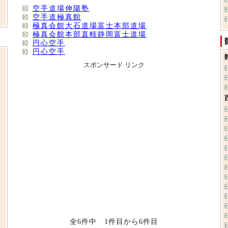
空手道場伸陽塾
空手道極真館
極真会館大石道場富士本部道場
極真会館本部直轄静岡富士道場
円心空手
円心空手
スポンサード リンク
全6件中 1件目から6件目