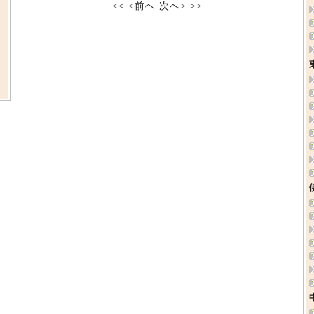
<<
<前へ
次へ>
>>