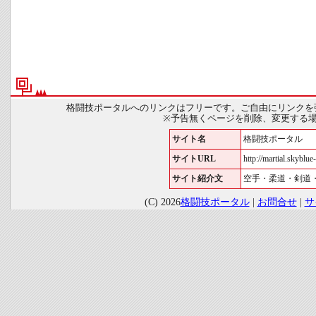
格闘技ポータルへのリンクはフリーです。ご自由にリンクを
※予告無くページを削除、変更する
サイト名
格闘技ポータル
サイトURL
http://martial.skyblue-
サイト紹介文
空手・柔道・剣道
(C) 2026
格闘技ポータル
|
お問合せ
|
サ