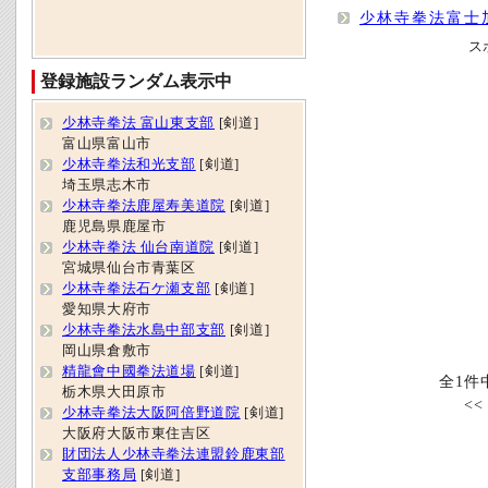
少林寺拳法富士
ス
登録施設ランダム表示中
少林寺拳法 富山東支部
[剣道]
富山県富山市
少林寺拳法和光支部
[剣道]
埼玉県志木市
少林寺拳法鹿屋寿美道院
[剣道]
鹿児島県鹿屋市
少林寺拳法 仙台南道院
[剣道]
宮城県仙台市青葉区
少林寺拳法石ケ瀬支部
[剣道]
愛知県大府市
少林寺拳法水島中部支部
[剣道]
岡山県倉敷市
精龍會中國拳法道場
[剣道]
全1件
栃木県大田原市
<
少林寺拳法大阪阿倍野道院
[剣道]
大阪府大阪市東住吉区
財団法人少林寺拳法連盟鈴鹿東部
支部事務局
[剣道]