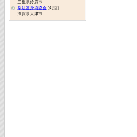
三重県鈴鹿市
拳法護身術協会
[剣道]
滋賀県大津市