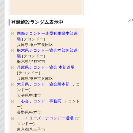
ス
登録施設ランダム表示中
国際テコンドー連盟兵庫県本部道
場
[テコンドー]
兵庫県神戸市長田区
栃木県テコンドー協会本部阿部道
場
[テコンドー]
栃木県宇都宮市
兵庫県テコンドー協会 本部道場
[テコンドー]
兵庫県神戸市兵庫区
大分県テコンドー協会県本部
[テコ
ンドー]
大分県中津市
一心会テコンドー事務局
[テコンド
ー]
長野県松本市
ＩＴＦリーズ・テコンドー道場
[テ
コンドー]
東京都八王子市