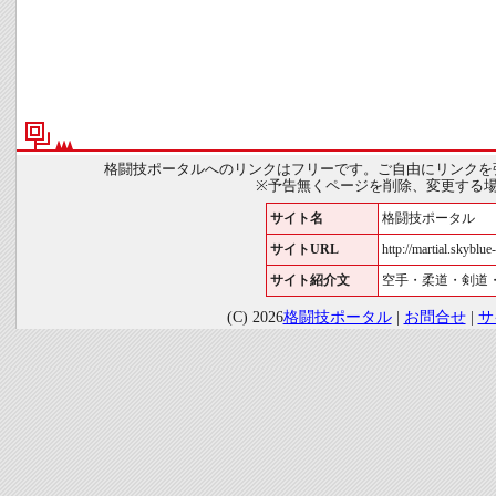
格闘技ポータルへのリンクはフリーです。ご自由にリンクを
※予告無くページを削除、変更する
サイト名
格闘技ポータル
サイトURL
http://martial.skyblue-
サイト紹介文
空手・柔道・剣道
(C) 2026
格闘技ポータル
|
お問合せ
|
サ