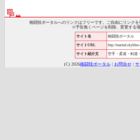
格闘技ポータルへのリンクはフリーです。ご自由にリンクを
※予告無くページを削除、変更する
サイト名
格闘技ポータル
サイトURL
http://martial.skyblue-
サイト紹介文
空手・柔道・剣道
(C) 2026
格闘技ポータル
|
お問合せ
|
サ