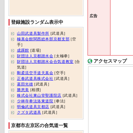
広告
登録施設ランダム表示中
山田武道具製作所
[武道具]
極真会館関西総本部京都支部
[空
手]
成蹊館
[道場]
財団法人京都踏水会
[太極拳]
アクセスマップ
財団法人京都踏水会合気道教室
[合
気道]
剛柔流空手道天真会
[空手]
正春武道具株式会社
[武道具]
葛田光雄
[武道具]
勝恵美
[相撲]
株式会社東山堂聖護院店
[武道具]
少林寺拳法洛東道院
[拳法]
明倫武道具京都店
[武道具]
クズタ武道具
[武道具]
京都市左京区の合気道一覧