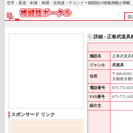
空手・柔道・剣道・相撲・合気道・テコンドー格闘技の情報満載が
ホ
詳細 : 正春武道
施設名
正春武道具
ジャンル
武道具
〒606-8392
住所
京都府京都
電話番号
075-751-02
FAX番号
075-771-10
紹介文
スポンサード リンク