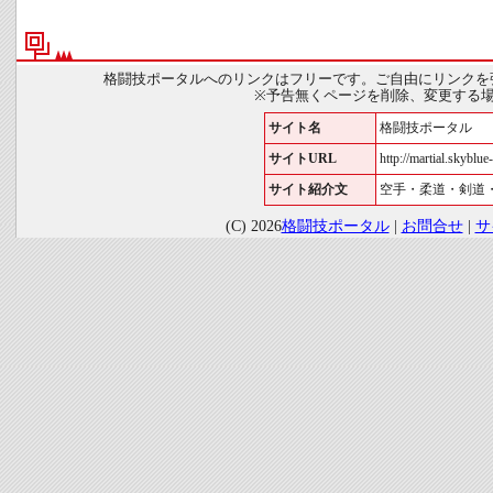
格闘技ポータルへのリンクはフリーです。ご自由にリンクを
※予告無くページを削除、変更する
サイト名
格闘技ポータル
サイトURL
http://martial.skyblue-
サイト紹介文
空手・柔道・剣道
(C) 2026
格闘技ポータル
|
お問合せ
|
サ