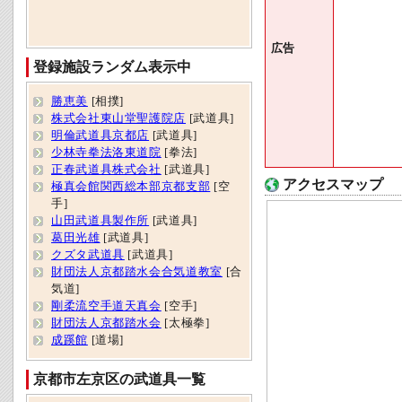
広告
登録施設ランダム表示中
勝恵美
[相撲]
株式会社東山堂聖護院店
[武道具]
明倫武道具京都店
[武道具]
少林寺拳法洛東道院
[拳法]
正春武道具株式会社
[武道具]
アクセスマップ
極真会館関西総本部京都支部
[空
手]
山田武道具製作所
[武道具]
葛田光雄
[武道具]
クズタ武道具
[武道具]
財団法人京都踏水会合気道教室
[合
気道]
剛柔流空手道天真会
[空手]
財団法人京都踏水会
[太極拳]
成蹊館
[道場]
京都市左京区の武道具一覧