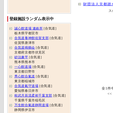
財団法人京都踏
ス
登録施設ランダム表示中
誠心館道場 連絡所
[合気道]
栃木県宇都宮市
合気道養神館佐賀支部
[合気道]
佐賀県唐津市
合気道鳴鶴会
[合気道]
京都府京都市伏見区
砂泊兼平
[合気道]
熊本県熊本市
一心館道場
[合気道]
東京都日野市
秀心館合氣道
[合気道]
東京都稲城市
合気道氣守道場
[合気道]
全1件
愛知県春日井市
<
桓武月辰流柔術千葉支部
[合気道]
千葉県千葉市稲毛区
万生館合氣道静岡道場
[合気道]
静岡県伊豆市