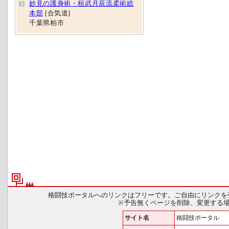
妙見の護身術・桓武月辰流柔術総
本部
[合気道]
千葉県柏市
格闘技ポータルへのリンクはフリーです。ご自由にリンクを
※予告無くページを削除、変更する
サイト名
格闘技ポータル