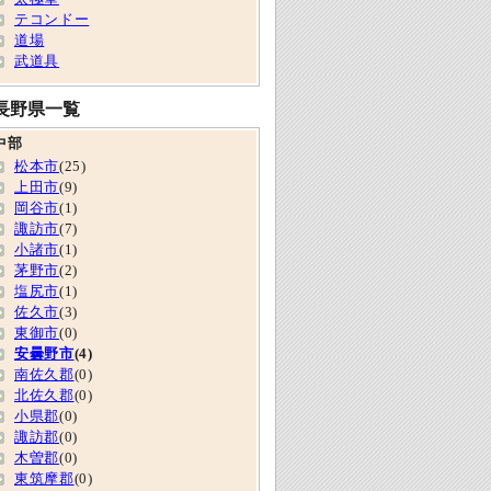
テコンドー
道場
武道具
長野県一覧
中部
松本市
(25)
上田市
(9)
岡谷市
(1)
諏訪市
(7)
小諸市
(1)
茅野市
(2)
塩尻市
(1)
佐久市
(3)
東御市
(0)
安曇野市
(4)
南佐久郡
(0)
北佐久郡
(0)
小県郡
(0)
諏訪郡
(0)
木曽郡
(0)
東筑摩郡
(0)