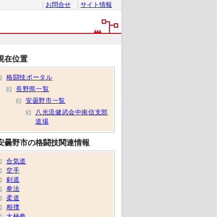
お問合せ
サイト情報
現在位置
格闘技ポータル
長野県一覧
安曇野市一覧
八光流健武会中南信支部
道場
安曇野市の格闘技関連情報
合気道
空手
剣道
拳法
柔道
相撲
太極拳