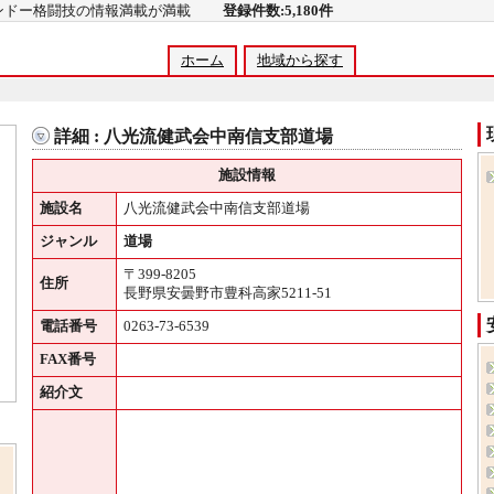
コンドー格闘技の情報満載が満載
登録件数:5,180件
ホーム
地域から探す
詳細 : 八光流健武会中南信支部道場
施設情報
施設名
八光流健武会中南信支部道場
ジャンル
道場
〒399-8205
住所
長野県安曇野市豊科高家5211-51
電話番号
0263-73-6539
FAX番号
紹介文