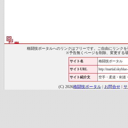
格闘技ポータルへのリンクはフリーです。ご自由にリンクを
※予告無くページを削除、変更する
サイト名
格闘技ポータル
サイトURL
http://martial.skyblue-
サイト紹介文
空手・柔道・剣道
(C) 2026
格闘技ポータル
|
お問合せ
|
サ