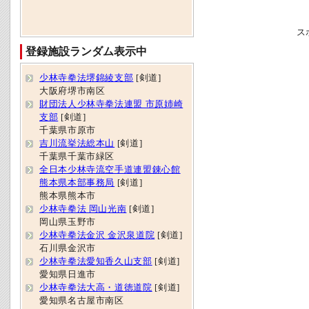
ス
登録施設ランダム表示中
少林寺拳法堺錦綾支部
[剣道]
大阪府堺市南区
財団法人少林寺拳法連盟 市原姉崎
支部
[剣道]
千葉県市原市
吉川流挙法総本山
[剣道]
千葉県千葉市緑区
全日本少林寺流空手道連盟錬心館
熊本県本部事務局
[剣道]
熊本県熊本市
少林寺拳法 岡山光南
[剣道]
岡山県玉野市
少林寺拳法金沢 金沢泉道院
[剣道]
石川県金沢市
少林寺拳法愛知香久山支部
[剣道]
愛知県日進市
少林寺拳法大高・道徳道院
[剣道]
愛知県名古屋市南区