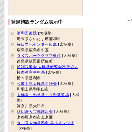
ス
登録施設ランダム表示中
浦和回復院
[太極拳]
埼玉県さいたま市浦和区
毎日文化センター広島
[太極拳]
広島県広島市中区
ＯＫスポーツクラブ藍住
[太極拳]
徳島県板野郡藍住町
足利武道会 太極拳研究会護身術太
極拳教室事務局
[太極拳]
栃木県足利市
和歌山県太極拳同好会
[太極拳]
和歌山県和歌山市
太極拳・形意拳・八卦掌道場
[太極
拳]
神奈川県大和市
財団法人京都踏水会
[太極拳]
京都府京都市左京区
香川県太極拳協会 牟礼スタジオ
[太極拳]