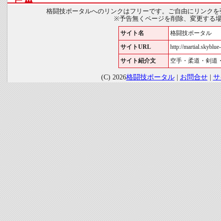
格闘技ポータルへのリンクはフリーです。ご自由にリンクを
※予告無くページを削除、変更する
サイト名
格闘技ポータル
サイトURL
http://martial.skyblue-
サイト紹介文
空手・柔道・剣道
(C) 2026
格闘技ポータル
|
お問合せ
|
サ