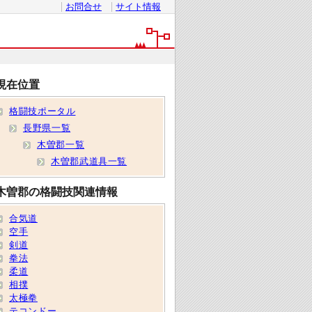
お問合せ
サイト情報
現在位置
格闘技ポータル
長野県一覧
木曽郡一覧
木曽郡武道具一覧
木曽郡の格闘技関連情報
合気道
空手
剣道
拳法
柔道
相撲
太極拳
テコンドー