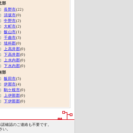
北部
長野市
(22)
須坂市
(0)
中野市
(2)
大町市
(2)
飯山市
(1)
千曲市
(3)
埴科郡
(0)
上高井郡
(0)
下高井郡
(0)
上水内郡
(0)
下水内郡
(0)
南部
飯田市
(5)
伊那市
(4)
駒ケ根市
(0)
上伊那郡
(0)
下伊那郡
(0)
承諾確認のご連絡も不要です。
さい。