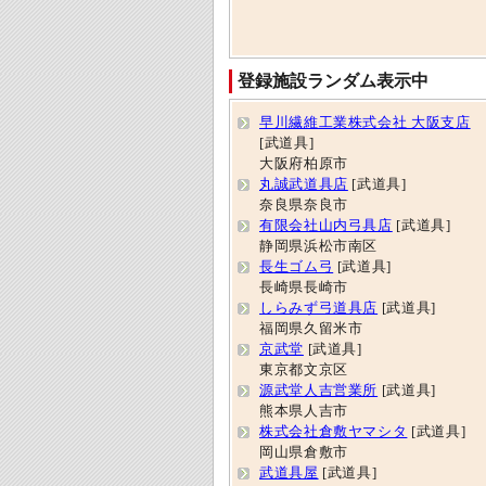
登録施設ランダム表示中
早川繊維工業株式会社 大阪支店
[武道具]
大阪府柏原市
丸誠武道具店
[武道具]
奈良県奈良市
有限会社山内弓具店
[武道具]
静岡県浜松市南区
長生ゴム弓
[武道具]
長崎県長崎市
しらみず弓道具店
[武道具]
福岡県久留米市
京武堂
[武道具]
東京都文京区
源武堂人吉営業所
[武道具]
熊本県人吉市
株式会社倉敷ヤマシタ
[武道具]
岡山県倉敷市
武道具屋
[武道具]