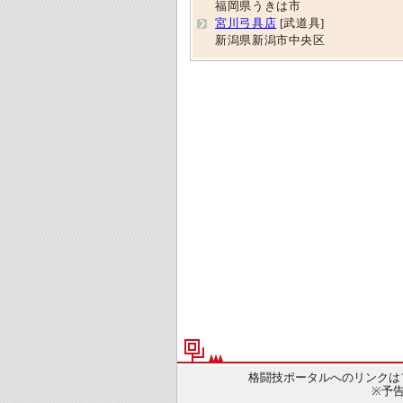
福岡県うきは市
宮川弓具店
[武道具]
新潟県新潟市中央区
格闘技ポータルへのリンクは
※予