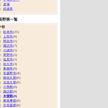
道場
武道具
長野県一覧
中部
松本市
(25)
上田市
(9)
岡谷市
(1)
諏訪市
(7)
小諸市
(1)
茅野市
(2)
塩尻市
(1)
佐久市
(3)
東御市
(0)
安曇野市
(4)
南佐久郡
(0)
北佐久郡
(0)
小県郡
(0)
諏訪郡
(0)
木曽郡
(0)
東筑摩郡
(0)
北安曇郡
(0)