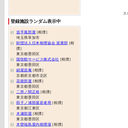
ス
登録施設ランダム表示中
追手風部屋
[相撲]
埼玉県草加市
財団法人日本相撲協会 巡業部
[相
撲]
東京都墨田区
国技館サービス株式会社
[相撲]
東京都墨田区
絹屋昌庵
[相撲]
京都府京都市北区
花籠部屋
[相撲]
東京都墨田区
二所ノ関正裕
[相撲]
東京都墨田区
田子ノ浦部屋若者用
[相撲]
東京都江東区
木瀬部屋
[相撲]
東京都墨田区
木曽福島屋内相撲場
[相撲]