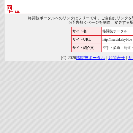
格闘技ポータルへのリンクはフリーです。ご自由にリンクを
※予告無くページを削除、変更する
サイト名
格闘技ポータル
サイトURL
http://martial.skyblue-
サイト紹介文
空手・柔道・剣道
(C) 2026
格闘技ポータル
|
お問合せ
|
サ