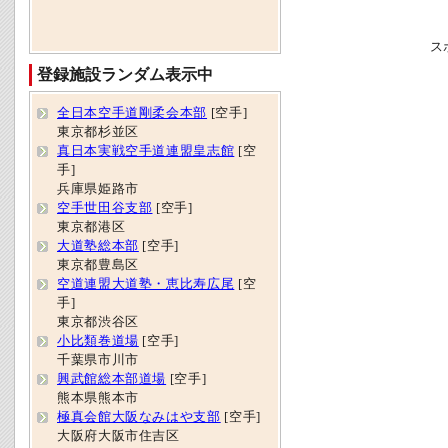
ス
登録施設ランダム表示中
全日本空手道剛柔会本部
[空手]
東京都杉並区
真日本実戦空手道連盟皇志館
[空
手]
兵庫県姫路市
空手世田谷支部
[空手]
東京都港区
大道塾総本部
[空手]
東京都豊島区
空道連盟大道塾・恵比寿広尾
[空
手]
東京都渋谷区
小比類巻道場
[空手]
千葉県市川市
興武館総本部道場
[空手]
熊本県熊本市
極真会館大阪なみはや支部
[空手]
大阪府大阪市住吉区