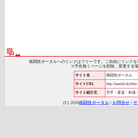
格闘技ポータルへのリンクはフリーです。ご自由にリンクを
※予告無くページを削除、変更する
サイト名
格闘技ポータル
サイトURL
http://martial.skyblue-
サイト紹介文
空手・柔道・剣道
(C) 2026
格闘技ポータル
|
お問合せ
|
サ