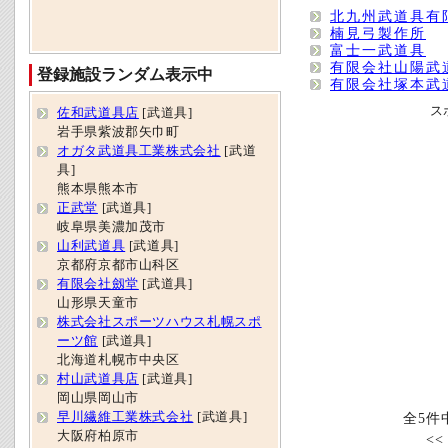
北九州武道具有
楠見弓製作所
富士一武道具
有限会社山陽武
登録施設ランダム表示中
有限会社塚本武
ス
佐和武道具店
[武道具]
岩手県紫波郡矢巾町
オガタ武道具工業株式会社
[武道
具]
熊本県熊本市
正武堂
[武道具]
岐阜県美濃加茂市
山利武道具
[武道具]
京都府京都市山科区
有限会社劔堂
[武道具]
山形県天童市
株式会社スポーツハウス札幌スポ
ーツ館
[武道具]
北海道札幌市中央区
村山武道具店
[武道具]
岡山県岡山市
早川繊維工業株式会社
[武道具]
全5件
大阪府柏原市
<