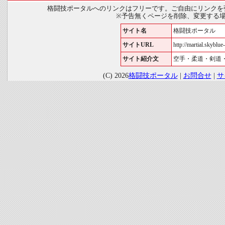
格闘技ポータルへのリンクはフリーです。ご自由にリンクを
※予告無くページを削除、変更する
サイト名
格闘技ポータル
サイトURL
http://martial.skyblue-
サイト紹介文
空手・柔道・剣道
(C) 2026
格闘技ポータル
|
お問合せ
|
サ