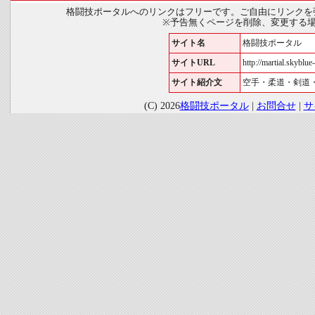
格闘技ポータルへのリンクはフリーです。ご自由にリンクを
※予告無くページを削除、変更する
サイト名
格闘技ポータル
サイトURL
http://martial.skyblue-
サイト紹介文
空手・柔道・剣道
(C) 2026
格闘技ポータル
|
お問合せ
|
サ