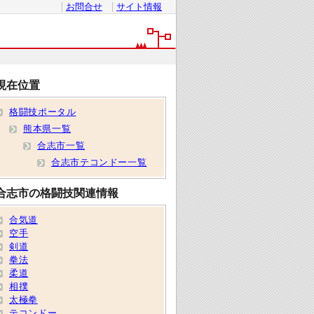
お問合せ
サイト情報
現在位置
格闘技ポータル
熊本県一覧
合志市一覧
合志市テコンドー一覧
合志市の格闘技関連情報
合気道
空手
剣道
拳法
柔道
相撲
太極拳
テコンドー