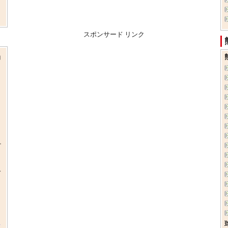
スポンサード リンク
コ
テ
ド
ド