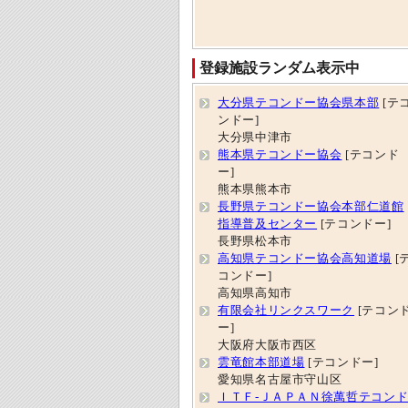
登録施設ランダム表示中
大分県テコンドー協会県本部
[テ
ンドー]
大分県中津市
熊本県テコンドー協会
[テコンド
ー]
熊本県熊本市
長野県テコンドー協会本部仁道館
指導普及センター
[テコンドー]
長野県松本市
高知県テコンドー協会高知道場
[
コンドー]
高知県高知市
有限会社リンクスワーク
[テコン
ー]
大阪府大阪市西区
雲竜館本部道場
[テコンドー]
愛知県名古屋市守山区
ＩＴＦ‐ＪＡＰＡＮ徐萬哲テコン